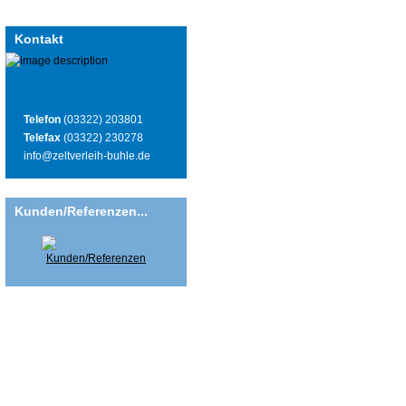
Kontakt
Telefon
(03322) 203801
Telefax
(03322) 230278
info@zeltverleih-buhle.de
Kunden/Referenzen...